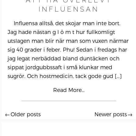
ATT HA ÖVERLEVT
INFLUENSAN
Influensa alltså, det skojar man inte bort.
Jag hade nästan g l ö m t hur fullkomligt
utslagen man blir när man som vuxen närmar
sig 40 grader i feber. Phu! Sedan i fredags har
jag legat nerbäddad bland duntäcken och
sippat jordgubbssaft i små klunkar med
sugrör. Och hostmedicin, tack gode gud
[…]
Read More…
Older posts
Newer posts
Posts
navigation