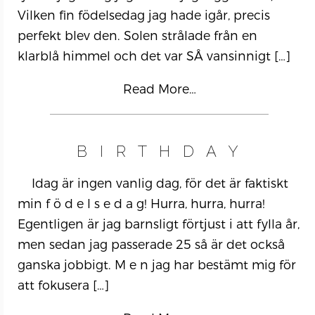
Vilken fin födelsedag jag hade igår, precis
perfekt blev den. Solen strålade från en
klarblå himmel och det var SÅ vansinnigt
[…]
Read More…
B I R T H D A Y
Idag är ingen vanlig dag, för det är faktiskt
min f ö d e l s e d a g! Hurra, hurra, hurra!
Egentligen är jag barnsligt förtjust i att fylla år,
men sedan jag passerade 25 så är det också
ganska jobbigt. M e n jag har bestämt mig för
att fokusera
[…]