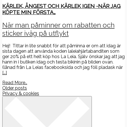
KÄRLEK, ÅNGEST OCH KÄRLEK IGEN -NÄR JAG
KÖPTE MIN FÖRSTA…
När man påminner om rabatten och
sticker iväg på utflykt
Hej! Tittar in lite snabbt för att påminna er om att idag är
sista dagen att använda koden laleiahjärtabanditen som
ger 20% på ett helt köp hos La Leia. Själv önskar jag att jag
hann in i butiken idag och testa bikinin på bilden ovan.
(lånad från La Leias facebooksida och jag föll pladask när
[…]
Read More…
Posts
Older posts
Privacy & cookies
navigation