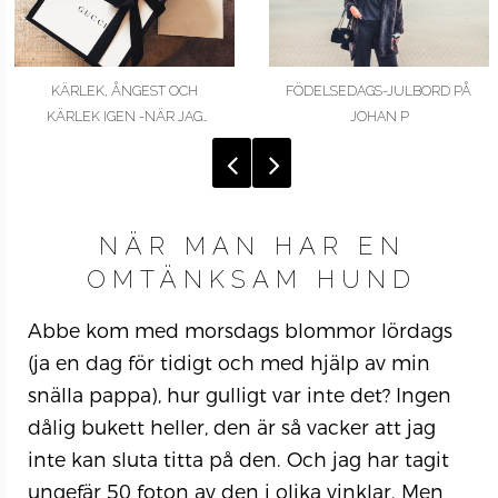
KÄRLEK, ÅNGEST OCH
FÖDELSEDAGS-JULBORD PÅ
KÄRLEK IGEN -NÄR JAG
JOHAN P
KÖPTE MIN FÖRSTA…
NÄR MAN HAR EN
OMTÄNKSAM HUND
Abbe kom med morsdags blommor lördags
(ja en dag för tidigt och med hjälp av min
snälla pappa), hur gulligt var inte det? Ingen
dålig bukett heller, den är så vacker att jag
inte kan sluta titta på den. Och jag har tagit
ungefär 50 foton av den i olika vinklar. Men