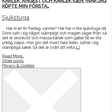
KÄRLEK, ÅNGEST OCH KÄRLEK IGEN -NÄR JAG
KÖPTE MIN FÖRSTA…
Sjukstuga
Har ni en fin fredag, vänner? Här har vi lite sjukstuga då
Doris satt i sig något olämpligt och magen säger ifrån, så
det är skonkost och massa kärlek som gäller till en lite
ynklig valpis. Hon gör det mest hela tiden, sätter i sig
olämpliga saker. Så det är svårt att veta
[…]
Read More…
Posts
Older posts
Privacy & cookies
navigation