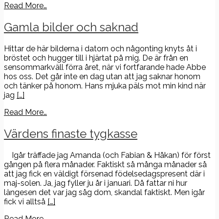
Read More…
Gamla bilder och saknad
Hittar de här bilderna i datorn och någonting knyts åt i
bröstet och hugger till i hjärtat på mig. De är från en
sensommarkväll förra året, när vi fortfarande hade Abbe
hos oss. Det går inte en dag utan att jag saknar honom
och tänker på honom. Hans mjuka päls mot min kind när
jag
[…]
Read More…
Värdens finaste tygkasse
Igår träffade jag Amanda (och Fabian & Håkan) för först
gången på flera månader. Faktiskt så många månader så
att jag fick en väldigt försenad födelsedagspresent där i
maj-solen. Ja, jag fyller ju år i januari. Då fattar ni hur
längesen det var jag såg dom, skandal faktiskt. Men igår
fick vi alltså
[…]
Read More…