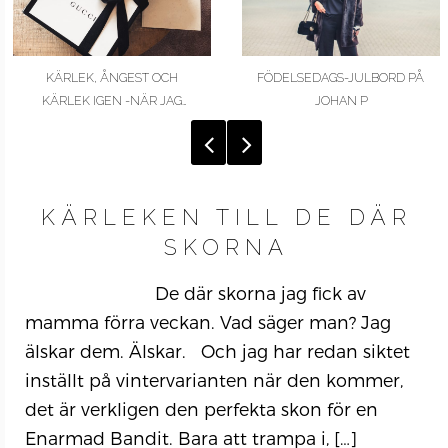
KÄRLEK, ÅNGEST OCH
FÖDELSEDAGS-JULBORD PÅ
KÄRLEK IGEN -NÄR JAG
JOHAN P
KÖPTE MIN FÖRSTA…
KÄRLEKEN TILL DE DÄR
SKORNA
De där skorna jag fick av
mamma förra veckan. Vad säger man? Jag
älskar dem. Älskar. Och jag har redan siktet
inställt på vintervarianten när den kommer,
det är verkligen den perfekta skon för en
Enarmad Bandit. Bara att trampa i,
[…]