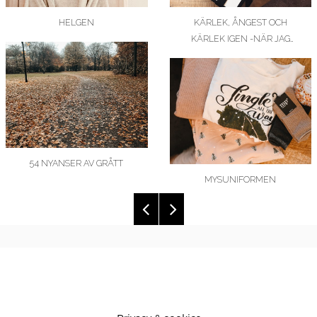
HELGEN
KÄRLEK, ÅNGEST OCH
KÄRLEK IGEN -NÄR JAG
KÖPTE MIN FÖRSTA…
54 NYANSER AV GRÅTT
MYSUNIFORMEN