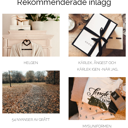
Rekommenderade inlägg
HELGEN
KÄRLEK, ÅNGEST OCH
KÄRLEK IGEN -NÄR JAG
KÖPTE MIN FÖRSTA…
54 NYANSER AV GRÅTT
MYSUNIFORMEN