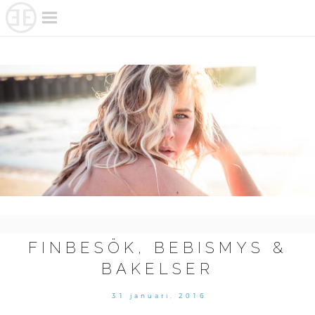
Skip
to
content
FINBESÖK, BEBISMYS &
BAKELSER
31 januari, 2016