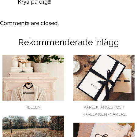
Krya på dig!!!
Comments are closed.
Rekommenderade inlägg
HELGEN
KÄRLEK, ÅNGEST OCH
KÄRLEK IGEN -NÄR JAG
KÖPTE MIN FÖRSTA…