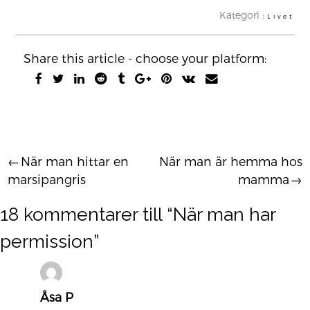
Kategori :
Livet
Share this article - choose your platform:
När man hittar en
När man är hemma hos
Inläggsnavigering
marsipangris
mamma
18 kommentarer till “
När man har
permission
”
Åsa P