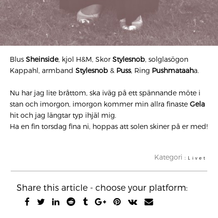
Blus
Sheinside
, kjol H&M, Skor
Stylesnob
, solglasögon
Kappahl, armband
Stylesnob
&
Puss
, Ring
Pushmataah
a.
Nu har jag lite bråttom, ska iväg på ett spännande möte i
stan och imorgon, imorgon kommer min allra finaste
Gela
hit och jag längtar typ ihjäl mig.
Ha en fin torsdag fina ni, hoppas att solen skiner på er med!
Kategori :
Livet
Share this article - choose your platform: