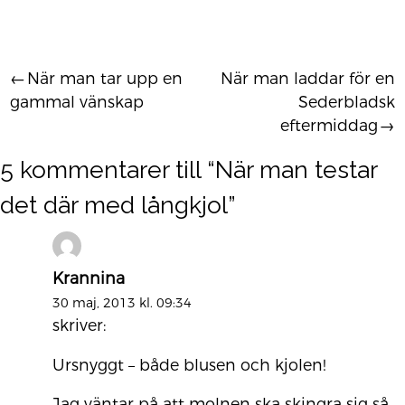
När man tar upp en
När man laddar för en
Inläggsnavigering
gammal vänskap
Sederbladsk
eftermiddag
5 kommentarer till “
När man testar
det där med långkjol
”
Krannina
30 maj, 2013 kl. 09:34
skriver:
Ursnyggt – både blusen och kjolen!
Jag väntar på att molnen ska skingra sig så