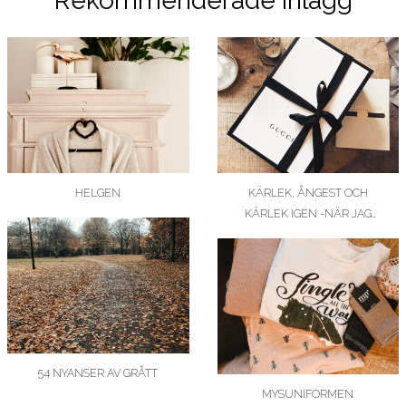
Rekommenderade inlägg
HELGEN
KÄRLEK, ÅNGEST OCH
KÄRLEK IGEN -NÄR JAG
KÖPTE MIN FÖRSTA…
54 NYANSER AV GRÅTT
MYSUNIFORMEN