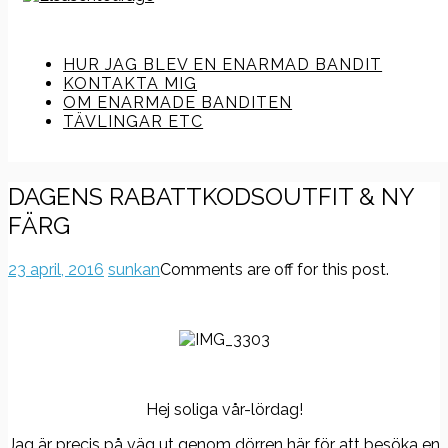
HUR JAG BLEV EN ENARMAD BANDIT
KONTAKTA MIG
OM ENARMADE BANDITEN
TÄVLINGAR ETC
DAGENS RABATTKODSOUTFIT & NY
FÄRG
23 april, 2016
sunkan
Comments are off for this post.
Hej soliga vår-lördag!
Jag är precis på väg ut genom dörren här för att besöka en