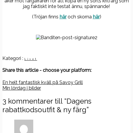
åker mot färgaffären för att köpa en ny sorts kritfärg som
jag faktiskt inte testat ännu, spännande!
(Tröjan finns
här
och skorna
här
)
Kategori :
Livet
Share this article - choose your platform:
Inläggsnavigering
En helt fantastisk kväll på Savoy Grill
Min lördag i bilder
3 kommentarer till “
Dagens
rabattkodsoutfit & ny färg
”