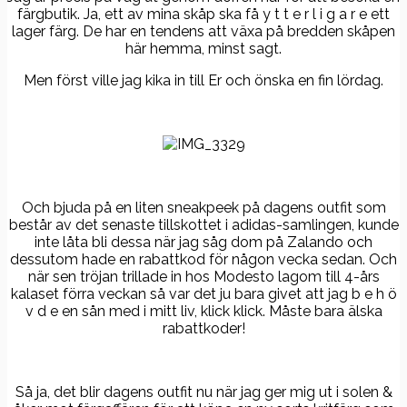
färgbutik. Ja, ett av mina skåp ska få y t t e r l i g a r e ett
lager färg. De har en tendens att växa på bredden skåpen
här hemma, minst sagt.
Men först ville jag kika in till Er och önska en fin lördag.
Och bjuda på en liten sneakpeek på dagens outfit som
består av det senaste tillskottet i adidas-samlingen, kunde
inte låta bli dessa när jag såg dom på Zalando och
dessutom hade en rabattkod för någon vecka sedan. Och
när sen tröjan trillade in hos Modesto lagom till 4-års
kalaset förra veckan så var det ju bara givet att jag b e h ö
v d e en sån med i mitt liv, klick klick. Måste bara älska
rabattkoder!
Så ja, det blir dagens outfit nu när jag ger mig ut i solen &