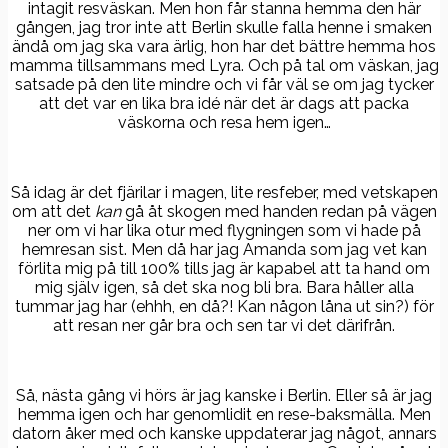
intagit resväskan. Men hon får stanna hemma den här
gången, jag tror inte att Berlin skulle falla henne i smaken
ändå om jag ska vara ärlig, hon har det bättre hemma hos
mamma tillsammans med Lyra. Och på tal om väskan, jag
satsade på den lite mindre och vi får väl se om jag tycker
att det var en lika bra idé när det är dags att packa
väskorna och resa hem igen…
Så idag är det fjärilar i magen, lite resfeber, med vetskapen
om att det
kan
gå åt skogen med handen redan på vägen
ner om vi har lika otur med flygningen som vi hade på
hemresan sist. Men då har jag Amanda som jag vet kan
förlita mig på till 100% tills jag är kapabel att ta hand om
mig själv igen, så det ska nog bli bra. Bara håller alla
tummar jag har (ehhh, en då?! Kan någon låna ut sin?) för
att resan ner går bra och sen tar vi det därifrån.
Så, nästa gång vi hörs är jag kanske i Berlin. Eller så är jag
hemma igen och har genomlidit en rese-baksmälla. Men
datorn åker med och kanske uppdaterar jag något, annars